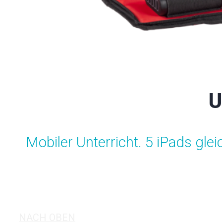
U
Mobiler Unterricht. 5 iPads glei
NACH OBEN